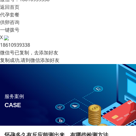
返回首页
代孕套餐
供卵咨询
一键拨号
X
18610939338
微信号已复制，去添加好友
复制成功,请到微信添加好友
服务案例
CASE
怀孕多久有反应能测出来，有哪些检测方法